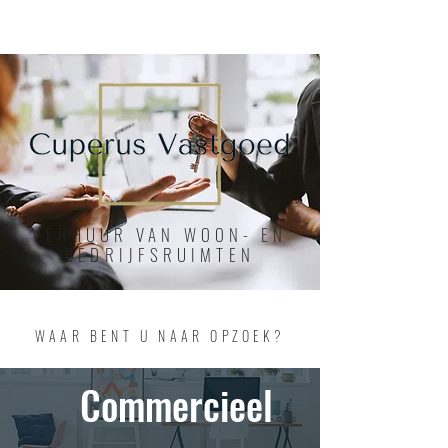
Cuperus
VASTGOED
VERHUUR VAN WOON- EN
BEDRIJFSRUIMTEN
WAAR BENT U NAAR OPZOEK?
Commercieel