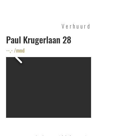
Cuperus
VASTGOED
Verhuurd
Paul Krugerlaan 28
--,- /mnd